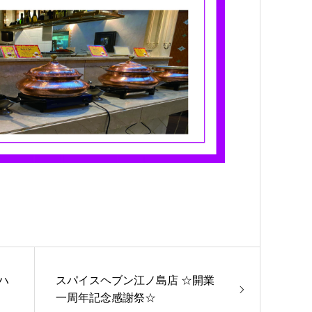
ハ
スパイスヘブン江ノ島店 ☆開業
一周年記念感謝祭☆